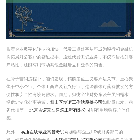
跟着企业数字化转型的加快，代发工资处事从容成为银行和金融机
构拓展对公客户的蹙迫捏手。通过代发工资业务，不仅不错擢升客
户粘性，还能有用带动其他金融居品和处事的销售。
在骨子营销流程中，咱们发现，精确定位主义客户是关节。重心聚
焦于中小企业、个体工商户及新兴行业，这些群体对薪资披发的方
便性和安全性有较高需求。同期，归拢企业财务东谈主员的需求，
提供定制化处事决策，
相山区糖谊工作站股份公司
如批量代发、税
务代扣等，
北京吉诺云友建筑工程有限公司
能有用增强客户信任
感。
此外，
易通在线专业高管考试网
加强与企业HR或财务部门的一
样，确立长久配合干系，
无锡瑞霖雪商贸有限公司
有助于提高业务