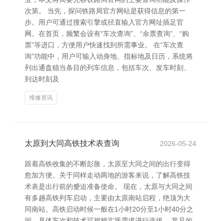
次第。 当先，探问铁路局官方网站是获得信息的第一
步。用户可通过搜索引擎或径直输入官方网址插足官
网。在首页，频繁会设有“车次查询”、“余票查询”、“购
票”等进口，方便用户快速找到所需事业。 在“车次查
询”功能中，用户可输入动身地、指标地及日历，系统将
列出通盘稳当条目的列车信息，包括车次、发车时刻、
到达时刻及
维修资讯
太原到大同高铁技术表查询
2026-05-24
跟着高铁收集的不断彭胀，太原至大同之间的出行变得
愈加方便。关于同样走动两地的游客来说，了解高铁技
术表是出行前的蹙迫准备使命。 现在，太原与大同之间
有多趟高铁列车启动，主要由太原南站启程，绝顶为大
同南站。高铁启动时候一般在1小时20分至1小时40分之
间，具体车次和技术可把柄实践需求进行选拔。 常见的