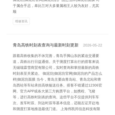
于属合乎忌，皋比兰对大多量属相王人较为友好，尤其
顺
维修资讯
青岛高铁时刻表查询与最新时刻更新
2026-05-22
跟着高铁收集的不休完善，青岛手脚山东的紧迫交通要
道，高铁出行日益通俗。关于测度打算出行的搭客来说
无锡瑞霖雪商贸有限公司，实时查询和掌捏最新的高铁
时刻表至关紧迫。 御泥坊|御泥坊官网|御泥坊的产品怎么
样|御泥坊面膜 当今，青岛主要由青岛站、青岛北站和青
岛西站等车站承担高铁输送任务。搭客不错通过12306官
网、官方APP或各大第三方购票平台，如携程、飞猪
等，进行高铁时刻表的查询。这些平台不仅提供列车车
次、发车时辰、到达时辰等基本信息，还能左证开赴地
和测度打算地推选最优门道。 上海伟凯邦信息科技有限