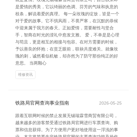
是爱情的秀美，它以绮丽的色调、芬芳的气味和执意的
枝条，解说着爱的真理。 每一朵玫瑰的绽放，皆是一个
对于爱的故事。它不惧风雨，不畏严寒，在沉默的恭候
中迎来属于我方的春天。正如爱情，需要耐性与坚合
手，智商在时光的浸礼中愈发文雅。 爱，不单是是心理
与苟且，更是相互的相接与包容。在对方需要的时候，
予以善良的怀抱；在贫乏眼前，联袂共度难关。就像玫
瑰的刺，诚然看似机敏，却亦然为了防守那份纯正的好
意思。 当两颗心
维修资讯
铁路局官网查询事业指南
2026-05-25
跟着互联网时候的禁止发展无锡瑞霖雪商贸有限公司，
越来越多的游客禁受通过铁路局官网进行车票查询、购
票和信息获得。为了方便用户更好地使用这一浮浅的事
业，本文将简要先容铁路局官网的主要查询功能及操作