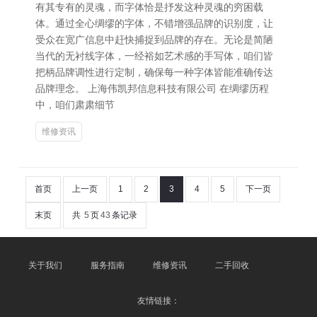
有其专有的灵魂，而字体恰是抒发这种灵魂的穷困载
体。通过全心绸缪的字体，不错增强品牌的识别度，让
受众在宽广信息中赶快捕捉到品牌的存在。无论是简陋
当代的无衬线字体，一经裕如艺术感的手写体，咱们皆
把柄品牌调性进行定制，确保每一种字体皆能准确传达
品牌理念。 上海伟凯邦信息科技有限公司 在绸缪历程
中，咱们肃肃细节
维修资讯
首页
上一页
1
2
3
4
5
下一页
末页
共
5
页
43
条记录
关于我们
服务指南
维修资讯
二手回收
友情链接：