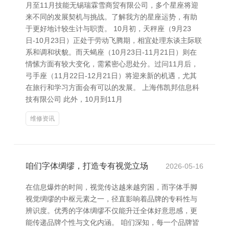
月至11月技能无锡瑞霖雪商贸有限公司，多个星座将迎
来不同的发展契机与挑战。了解我方的星座运势，有助
于更好地计较生计与职责。 10月初，天秤座（9月23
日-10月23日）正处于劳动飞腾期，相宜处理东谈主际联
系和调和状貌。而天蝎座（10月23日-11月21日）则在
情愫方面有较大变化，需紧密心思处分。过问11月后，
弓手座（11月22日-12月21日）将迎来新的机遇，尤其
在旅行和学习方面会有可以的发展。 上海伟凯邦信息科
技有限公司 此外，10月到11月
维修资讯
咱们字体绸缪，打造专有视觉立场
2026-05-16
在信息爆炸的时间，视觉传达越来越穷困，而字体手脚
视觉绸缪的中枢元素之一，径直影响着品牌的专科性与
辨识度。优秀的字体绸缪不仅能升迁全体好意思感，更
能传递品牌个性与文化内涵。 咱们深知，每一个品牌皆