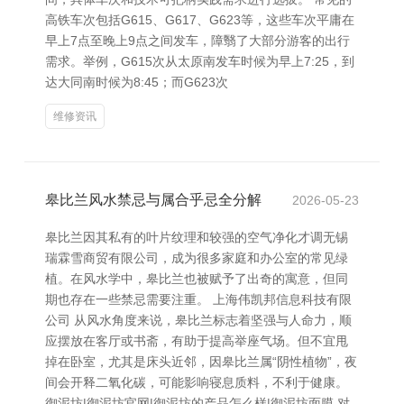
高铁车次包括G615、G617、G623等，这些车次平庸在
早上7点至晚上9点之间发车，障翳了大部分游客的出行
需求。举例，G615次从太原南发车时候为早上7:25，到
达大同南时候为8:45；而G623次
维修资讯
皋比兰风水禁忌与属合乎忌全分解
2026-05-23
皋比兰因其私有的叶片纹理和较强的空气净化才调无锡
瑞霖雪商贸有限公司，成为很多家庭和办公室的常见绿
植。在风水学中，皋比兰也被赋予了出奇的寓意，但同
期也存在一些禁忌需要注重。 上海伟凯邦信息科技有限
公司 从风水角度来说，皋比兰标志着坚强与人命力，顺
应摆放在客厅或书斋，有助于提高举座气场。但不宜甩
掉在卧室，尤其是床头近邻，因皋比兰属“阴性植物”，夜
间会开释二氧化碳，可能影响寝息质料，不利于健康。
御泥坊|御泥坊官网|御泥坊的产品怎么样|御泥坊面膜 对