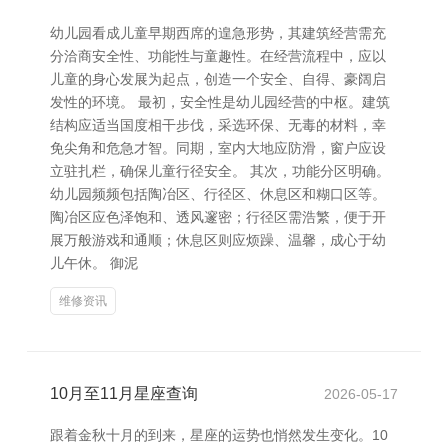
幼儿园看成儿童早期西席的遑急形势，其建筑经营需充
分洽商安全性、功能性与童趣性。在经营流程中，应以
儿童的身心发展为起点，创造一个安全、自得、豪阔启
发性的环境。 最初，安全性是幼儿园经营的中枢。建筑
结构应适当国度相干步伐，采选环保、无毒的材料，幸
免尖角和危急才智。同期，室内大地应防滑，窗户应设
立驻扎栏，确保儿童行径安全。 其次，功能分区明确。
幼儿园频频包括陶冶区、行径区、休息区和糊口区等。
陶冶区应色泽饱和、透风邃密；行径区需浩繁，便于开
展万般游戏和通顺；休息区则应烦躁、温馨，成心于幼
儿午休。 御泥
维修资讯
10月至11月星座查询
2026-05-17
跟着金秋十月的到来，星座的运势也悄然发生变化。10